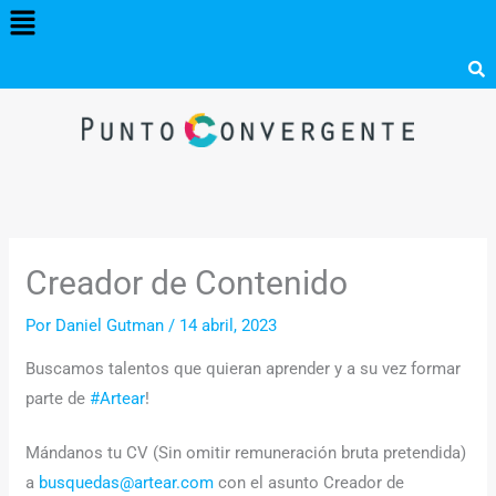
Menú
Ir
al
contenido
Creador de Contenido
Por
Daniel Gutman
/
14 abril, 2023
Buscamos talentos que quieran aprender y a su vez formar
parte de
#Artear
!
Mándanos tu CV (Sin omitir remuneración bruta pretendida)
a
busquedas@artear.com
con el asunto Creador de