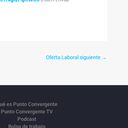
Oferta Laboral siguiente
→
ué es Punto Convergente
Punto Convergente TV
Podcast
Bolsa de trabajo