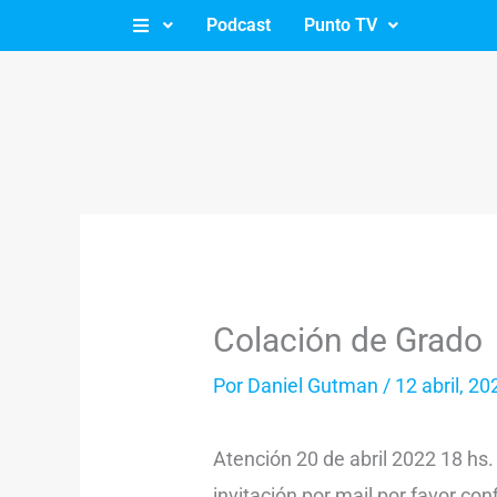
Ir
Podcast
Punto TV
al
contenido
Colación de Grado
Por
Daniel Gutman
/
12 abril, 20
Atención 20 de abril 2022 18 hs
invitación por mail por favor con