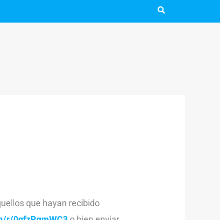
quellos que hayan recibido
com/r/0gfzPqmWC3
o bien enviar