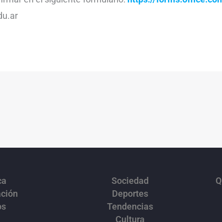
du.ar
ca
Sociedad
Q
ación
Deportes
os
Tendencias
Cultura