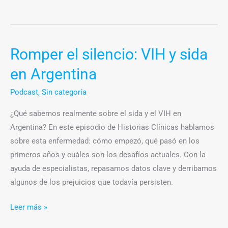
Romper el silencio: VIH y sida
Romper
el
en Argentina
silencio:
VIH
Podcast
,
Sin categoría
y
¿Qué sabemos realmente sobre el sida y el VIH en
sida
Argentina? En este episodio de Historias Clínicas hablamos
en
sobre esta enfermedad: cómo empezó, qué pasó en los
Argentina
primeros años y cuáles son los desafíos actuales. Con la
ayuda de especialistas, repasamos datos clave y derribamos
algunos de los prejuicios que todavía persisten.
Leer más »