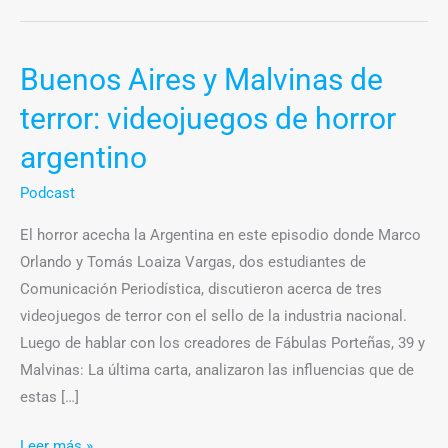
Buenos Aires y Malvinas de
Buenos
Aires
terror: videojuegos de horror
y
argentino
Malvinas
de
Podcast
terror:
videojuegos
El horror acecha la Argentina en este episodio donde Marco
de
Orlando y Tomás Loaiza Vargas, dos estudiantes de
horror
Comunicación Periodística, discutieron acerca de tres
argentino
videojuegos de terror con el sello de la industria nacional.
Luego de hablar con los creadores de Fábulas Porteñas, 39 y
Malvinas: La última carta, analizaron las influencias que de
estas […]
Leer más »