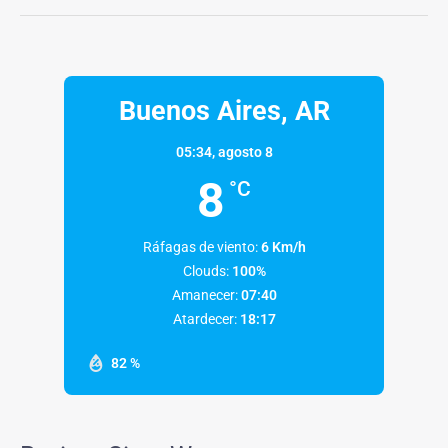
Buenos Aires, AR
05:34,
agosto 8
8
°C
Ráfagas de viento:
6 Km/h
Clouds:
100%
Amanecer:
07:40
Atardecer:
18:17
82 %