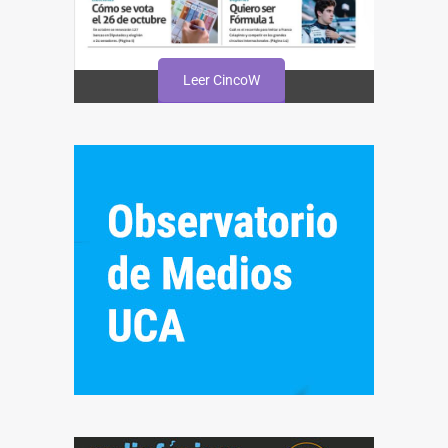
Leer CincoW