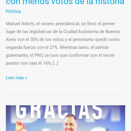
con menos votos de la historia
menos
votos
Política
de
Manuel Adorni, el vocero presidencial, se llevó el primer
la
lugar de las legislativas de la Ciudad Autónoma de Buenos
historia
Aires con el 30% de los votos y el peronismo quedó como
segunda fuerza con el 27%. Mientras tanto, el partido
gobernante, el PRO, se tuvo que conformar con el tercer
puesto con casi el 16%, […]
Leer más »
El
Hotel
Libertador