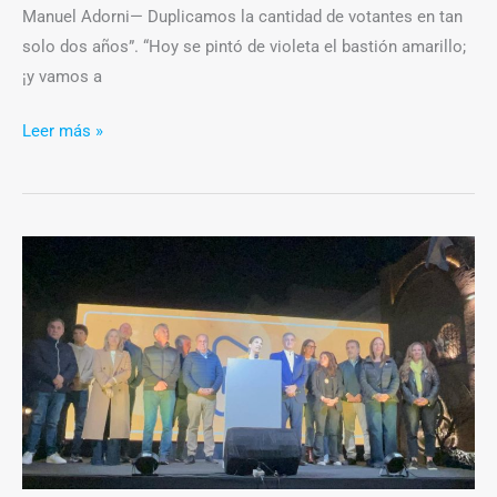
Manuel Adorni— Duplicamos la cantidad de votantes en tan
solo dos años”. “Hoy se pintó de violeta el bastión amarillo;
¡y vamos a
Leer más »
El
Pro
perdió
en
la
ciudad
después
de
18