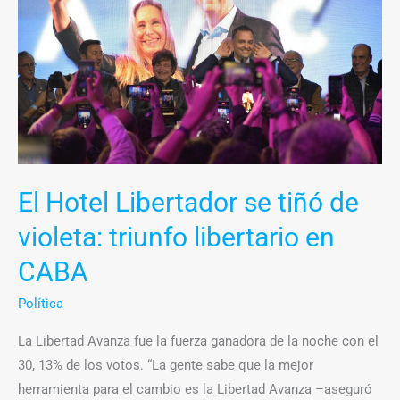
se
tiñó
de
violeta:
triunfo
libertario
en
CABA
El Hotel Libertador se tiñó de
violeta: triunfo libertario en
CABA
Política
La Libertad Avanza fue la fuerza ganadora de la noche con el
30, 13% de los votos. “La gente sabe que la mejor
herramienta para el cambio es la Libertad Avanza –aseguró