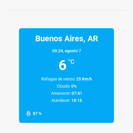
Buenos Aires, AR
09:24,
agosto 7
6
°C
Ráfagas de viento:
25 Km/h
Clouds:
0%
Amanecer:
07:41
Atardecer:
18:16
87 %