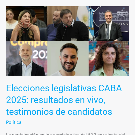
Elecciones
legislativas
CABA
2025:
resultados
en
vivo,
testimonios
de
candidatos
Elecciones legislativas CABA
2025: resultados en vivo,
testimonios de candidatos
Política