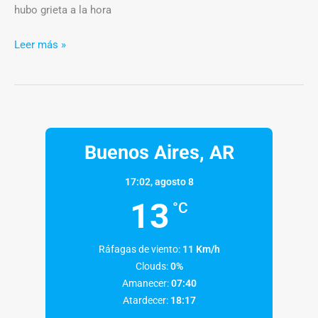
hubo grieta a la hora
Leer más »
Buenos Aires, AR
17:02,
agosto 8
13
°C
Ráfagas de viento:
11 Km/h
Clouds:
0%
Amanecer:
07:40
Atardecer:
18:17