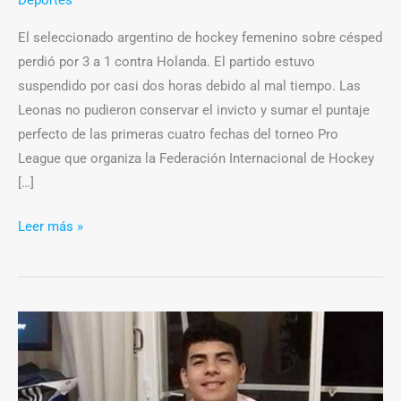
El seleccionado argentino de hockey femenino sobre césped
perdió por 3 a 1 contra Holanda. El partido estuvo
suspendido por casi dos horas debido al mal tiempo. Las
Leonas no pudieron conservar el invicto y sumar el puntaje
perfecto de las primeras cuatro fechas del torneo Pro
League que organiza la Federación Internacional de Hockey
[…]
Leer más »
El
asesinato
de
Fernando