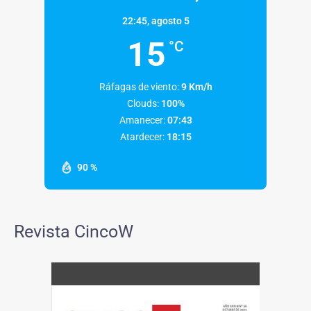
22:45,
agosto 5
15
°C
Ráfagas de viento:
9 Km/h
Clouds:
100%
Amanecer:
07:43
Atardecer:
18:15
90 %
Revista CincoW