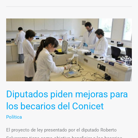
Diputados
piden
mejoras
para
los
becarios
del
Conicet
Diputados piden mejoras para
los becarios del Conicet
Política
El proyecto de ley presentado por el diputado Roberto