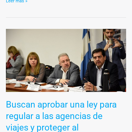
Leer más »
Buscan
aprobar
una
ley
para
regular
a
las
agencias
Buscan aprobar una ley para
de
viajes
regular a las agencias de
y
viajes y proteger al
proteger