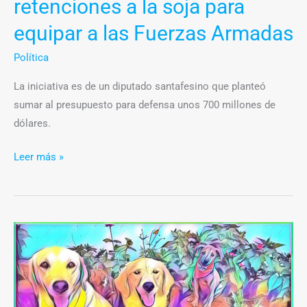
retenciones a la soja para
a
las
equipar a las Fuerzas Armadas
Fuerzas
Política
Armadas
La iniciativa es de un diputado santafesino que planteó
sumar al presupuesto para defensa unos 700 millones de
dólares.
Leer más »
En
Mar
del
Plata,
el