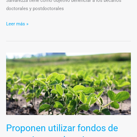
Salvarezza tiene como objetivo beneficiar a los becarios
doctorales y postdoctorales
Leer más »
Proponen
utilizar
fondos
de
retenciones
a
la
soja
para
Proponen utilizar fondos de
equipar