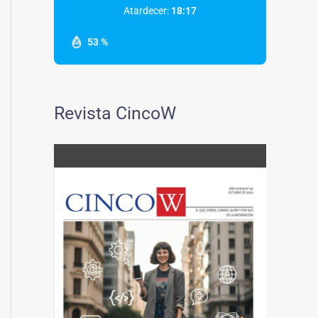
Atardecer:
18:17
53 %
Revista CincoW