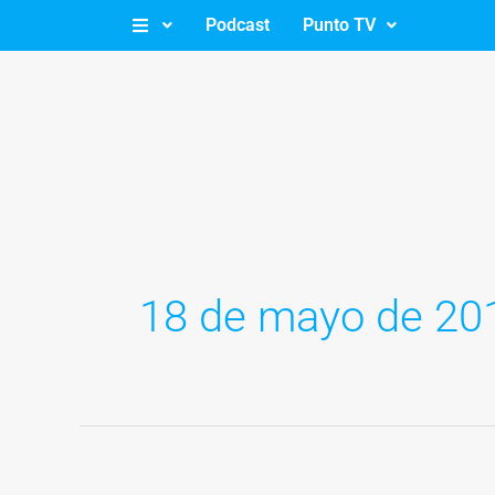
Ir
Podcast
Punto TV
al
contenido
18 de mayo de 20
Celiaquía,