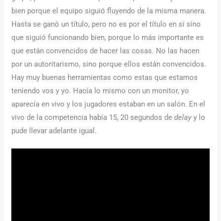
bien porque el equipo siguió fluyendo de la misma manera.
Hasta se ganó un título, pero no es por el título en sí sino
que siguió funcionando bien, porque lo más importante es
que están convencidos de hacer las cosas. No las hacen
por un autoritarismo, sino porque ellos están convencidos.
Hay muy buenas herramientas como estas que estamos
teniendo vos y yo. Hacía lo mismo con un monitor, yo
aparecía en vivo y los jugadores estaban en un salón. En el
vivo de la competencia había 15, 20 segundos de
delay
y lo
pude llevar adelante igual.