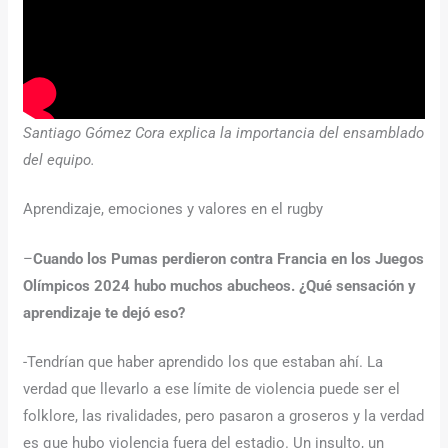
Santiago Gómez Cora explica la importancia del ensamblado
del equipo.
Aprendizaje, emociones y valores en el rugby
–
Cuando los Pumas perdieron contra Francia en los Juegos
Olímpicos 2024 hubo muchos abucheos. ¿Qué sensación y
aprendizaje te dejó eso?
-Tendrían que haber aprendido los que estaban ahí. La
verdad que llevarlo a ese límite de violencia puede ser el
folklore, las rivalidades, pero pasaron a groseros y la verdad
es que hubo violencia fuera del estadio. Un insulto, un