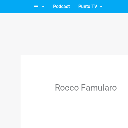
Ir
Podcast
Punto TV
al
contenido
Rocco Famularo