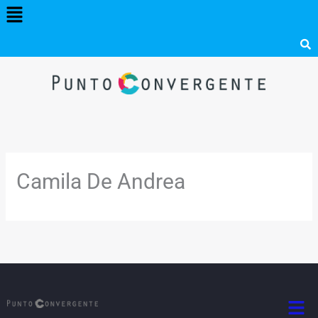
Menú
Ir
al
contenido
Camila De Andrea
Men