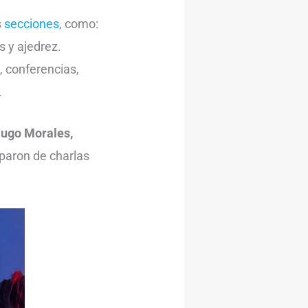
s
secciones
, como:
s y ajedrez.
 conferencias,
.
Hugo Morales,
iparon de charlas