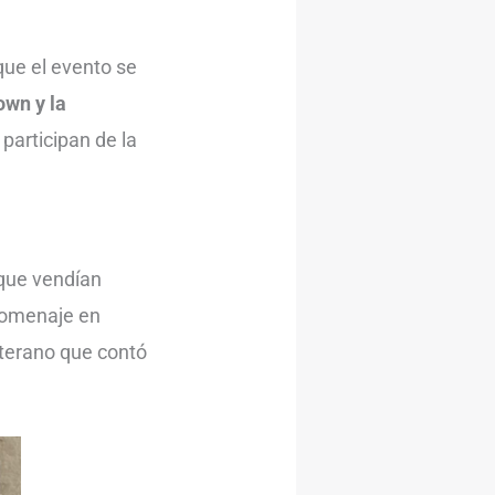
 que el evento se
own y la
 participan de la
que vendían
 homenaje en
eterano que contó