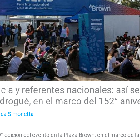
ncia y referentes nacionales: así se 
drogué, en el marco del 152° aniv
nca Simonetta
9° edición del evento en la Plaza Brown, en el marco de la