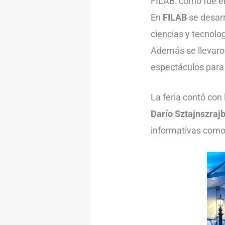
FILAB: cómo fue e
En
FILAB
se desarr
ciencias y tecnolog
Además se llevaro
espectáculos para 
La feria contó con
Darío Sztajnszraj
informativas como