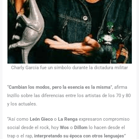
Charly García fue un símbolo durante la dictadura militar
“
Cambian los modos, pero la esencia es la misma
”, afirma
Inzillo sobre las diferencias entre los artistas de los 70 y 80
y los actuales.
“Así como
León Gieco
o
La Renga
expresaron compromiso
social desde el rock, hoy
Wos
o
Dillom
lo hacen desde el
trap o el rap,
interpretando su época con otros lenguajes
”