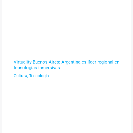
Virtuality Buenos Aires: Argentina es líder regional en
tecnologías inmersivas
Cultura
,
Tecnología
Avengers Endgame: un éxito que rompió récords