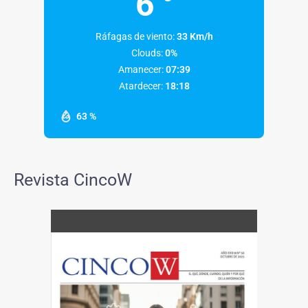
6
Ráfagas de viento:
33 Km/h
Clouds:
0%
Amanecer:
07:39
Atardecer:
18:18
63 %
Revista CincoW