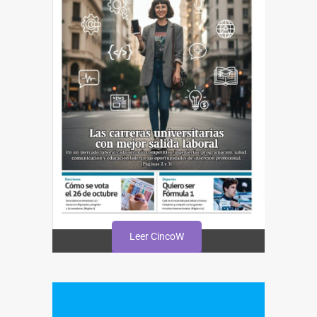
Leer CincoW