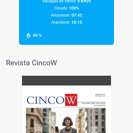
Ráfagas de viento:
6 Km/h
Clouds:
100%
Amanecer:
07:42
Atardecer:
18:15
90 %
Revista CincoW