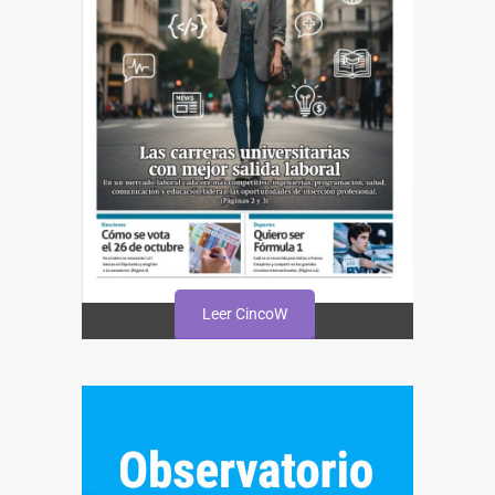
Leer CincoW