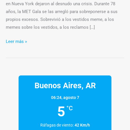
en Nueva York dejaron al desnudo una crisis. Durante 78
años, la MET Gala se las arregló para sobreponerse a sus
propios excesos. Sobrevivió a los vestidos meme, a los
memes sobre los vestidos, a los reclamos […]
Leer más »
Buenos Aires, AR
06:24,
agosto 7
5
°C
Ráfagas de viento:
42 Km/h