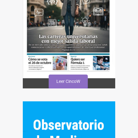
Leer CincoW