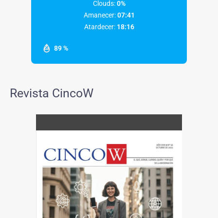
Clouds:
0%
Amanecer:
07:41
Atardecer:
18:16
89 %
Revista CincoW