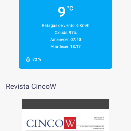
9
°C
Ráfagas de viento:
6 Km/h
Clouds:
97%
Amanecer:
07:40
Atardecer:
18:17
72 %
Revista CincoW