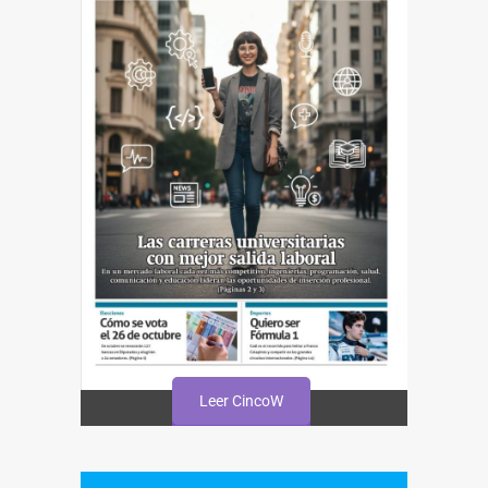
Leer CincoW