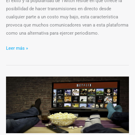
El éxito y la popularidad de Twitch reside en que ofrece la
posibilidad de hacer transmisiones en directo desde
cualquier parte a un costo muy bajo, esta característica
provoca que muchos comunicadores vean a esta plataforma
como una alternativa para ejercer periodismo.
Leer más »
Netflix:
¿una
solución
a
la
piratería
en