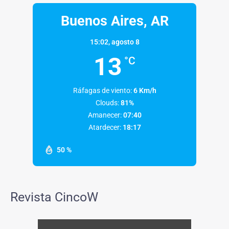
Buenos Aires, AR
15:02,
agosto 8
13
°C
Ráfagas de viento:
6 Km/h
Clouds:
81%
Amanecer:
07:40
Atardecer:
18:17
50 %
Revista CincoW