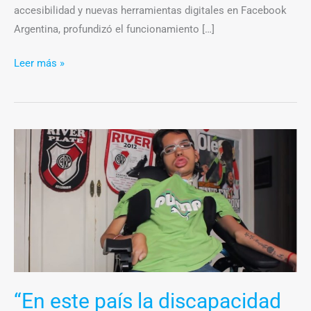
accesibilidad y nuevas herramientas digitales en Facebook
Argentina, profundizó el funcionamiento […]
Leer más »
“En
este
país
la
discapacidad
es
muy
complicada”
“En este país la discapacidad