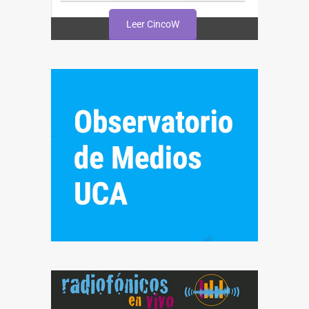
Leer CincoW