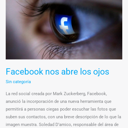
nos
abre
los
ojos
Facebook nos abre los ojos
Sin categoría
La red social creada por Mark Zuckerberg, Facebook,
anunció la incorporación de una nueva herramienta que
permitirá a personas ciegas poder escuchar las fotos que
suben sus contactos, con una breve descripción de lo que la
imagen muestra. Soledad D’amico, responsable del área de