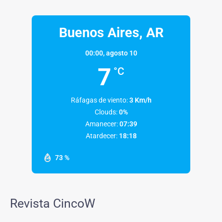
Buenos Aires, AR
00:00,
agosto 10
7
°C
Ráfagas de viento:
3 Km/h
Clouds:
0%
Amanecer:
07:39
Atardecer:
18:18
73 %
Revista CincoW