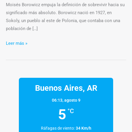
Moisés Borowicz empuja la definición de sobrevivir hacia su
significado más absoluto. Borowicz nació en 1927, en
Sokoly, un pueblo al este de Polonia, que contaba con una
población de […]
Leer más »
Buenos Aires, AR
06:13,
agosto 9
5
°C
Ráfagas de viento:
34 Km/h