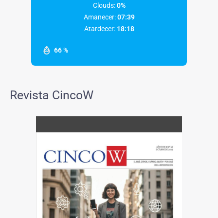
Clouds:
0%
Amanecer:
07:39
Atardecer:
18:18
66 %
Revista CincoW