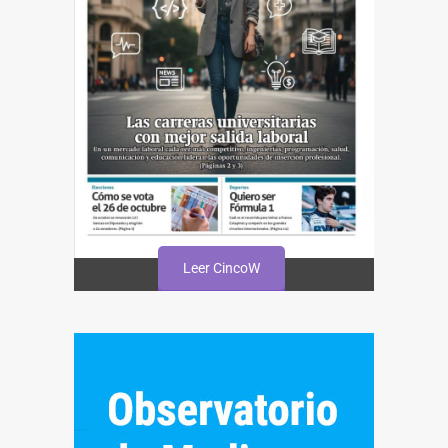
Leer CincoW