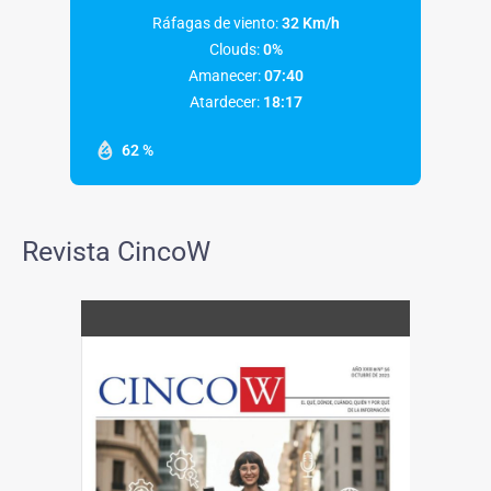
Ráfagas de viento:
32 Km/h
Clouds:
0%
Amanecer:
07:40
Atardecer:
18:17
62 %
Revista CincoW