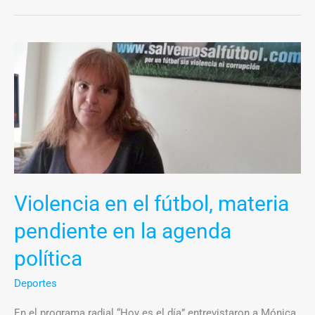
Violencia
en
el
fútbol,
materia
pendiente
en
la
Violencia en el fútbol, materia
agenda
política
pendiente en la agenda
política
Deportes
En el programa radial “Hoy es el día” entrevistaron a Mónica