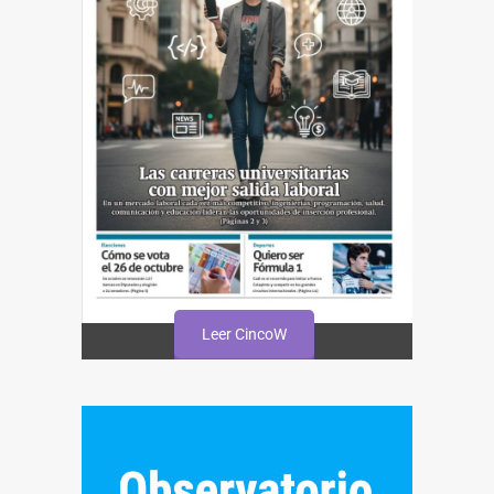
Leer CincoW