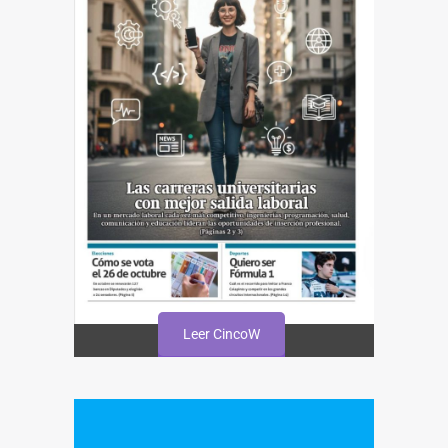
Leer CincoW