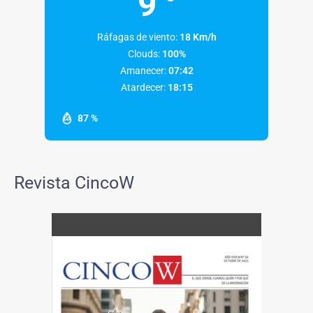
9
Ráfagas de viento:
18 Km/h
Clouds:
100%
Amanecer:
07:42
Atardecer:
18:15
87 %
Revista CincoW