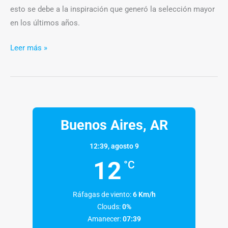
esto se debe a la inspiración que generó la selección mayor
en los últimos años.
Leer más »
Buenos Aires, AR
12:39,
agosto 9
12
°C
Ráfagas de viento:
6 Km/h
Clouds:
0%
Amanecer:
07:39