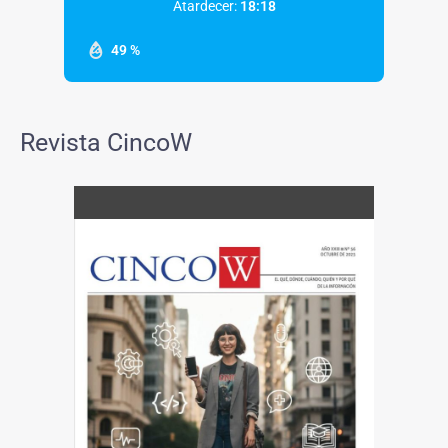
Atardecer:
18:18
49 %
Revista CincoW