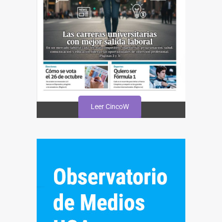
Leer CincoW