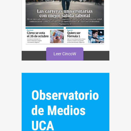
Leer CincoW