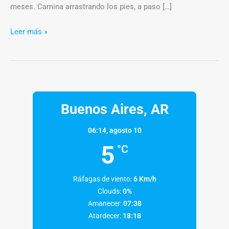
meses. Camina arrastrando los pies, a paso […]
Leer más »
Buenos Aires, AR
06:14,
agosto 10
5
°C
Ráfagas de viento:
6 Km/h
Clouds:
0%
Amanecer:
07:38
Atardecer:
18:18