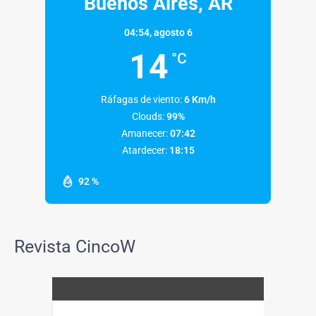
Buenos Aires, AR
04:54,
agosto 6
14
°C
Ráfagas de viento:
6 Km/h
Clouds:
99%
Amanecer:
07:42
Atardecer:
18:15
92 %
Revista CincoW