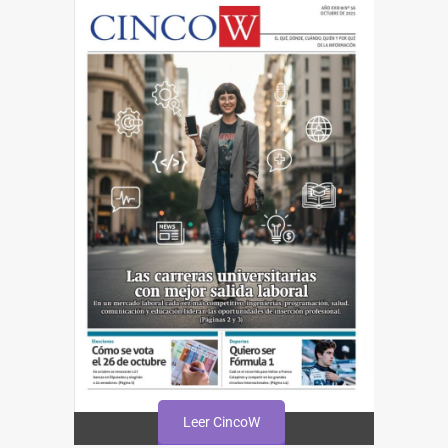
Leer CincoW