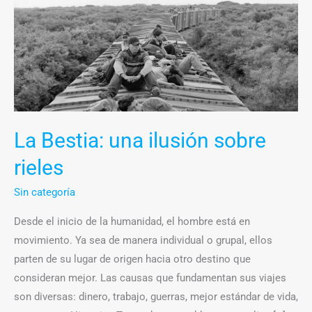
Bestia:
una
ilusión
sobre
rieles
La Bestia: una ilusión sobre
rieles
Sin categoría
Desde el inicio de la humanidad, el hombre está en
movimiento. Ya sea de manera individual o grupal, ellos
parten de su lugar de origen hacia otro destino que
consideran mejor. Las causas que fundamentan sus viajes
son diversas: dinero, trabajo, guerras, mejor estándar de vida,