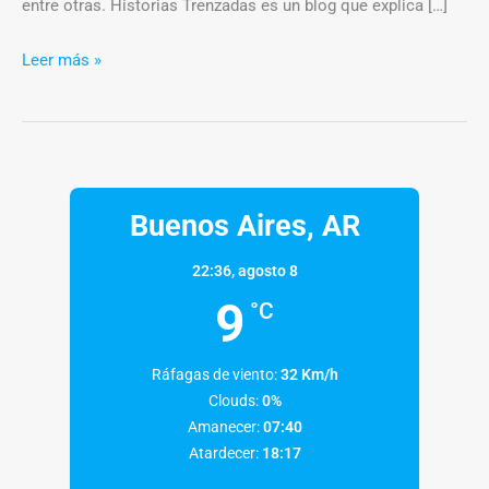
entre otras. Historias Trenzadas es un blog que explica […]
Leer más »
Buenos Aires, AR
22:36,
agosto 8
9
°C
Ráfagas de viento:
32 Km/h
Clouds:
0%
Amanecer:
07:40
Atardecer:
18:17