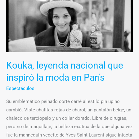
leyenda
nacional
que
inspiró
la
moda
en
Kouka, leyenda nacional que
París
inspiró la moda en París
Espectáculos
Su emblemático peinado corte carré al estilo pin up no
cambió. Viste chatitas rojas de charol, un pantalón beige, un
chaleco de terciopelo y un collar dorado. Libre de cirugías,
pero no de maquillaje, la belleza exótica de la que alguna vez
fue la mannequin vedette de Yves Saint Laurent sigue intacta