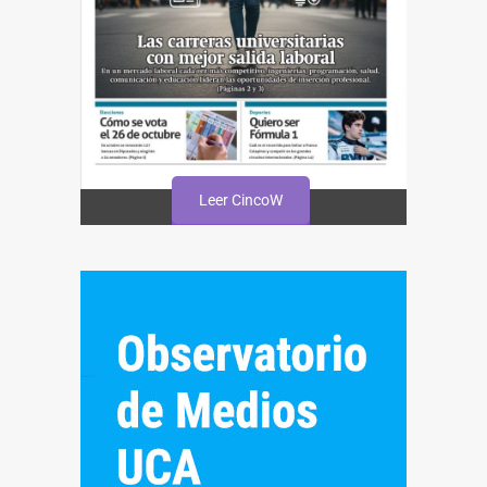
Leer CincoW