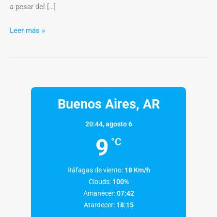
a pesar del […]
Leer más »
Buenos Aires, AR
20:44,
agosto 6
9
°C
Ráfagas de viento:
18 Km/h
Clouds:
100%
Amanecer:
07:42
Atardecer:
18:15