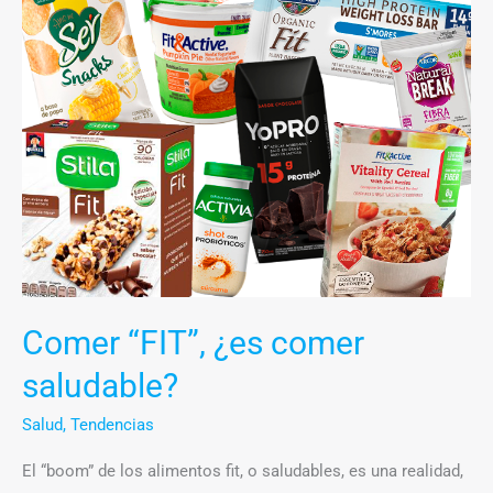
“FIT”,
¿es
comer
saludable?
Comer “FIT”, ¿es comer
saludable?
Salud
,
Tendencias
El “boom” de los alimentos fit, o saludables, es una realidad,