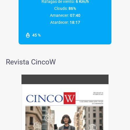
Ráfagas de viento:
6 Km/h
Clouds:
86%
Amanecer:
07:40
Atardecer:
18:17
45 %
Revista CincoW