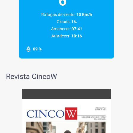
6
Ráfagas de viento:
10 Km/h
Clouds:
1%
Amanecer:
07:41
Atardecer:
18:16
89 %
Revista CincoW