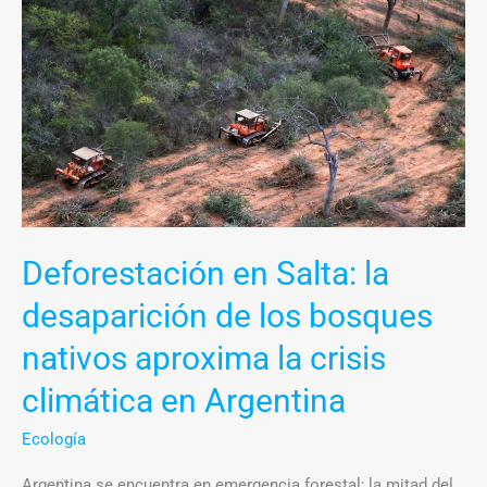
en
Salta:
la
desaparición
de
los
bosques
nativos
aproxima
Deforestación en Salta: la
la
desaparición de los bosques
crisis
climática
nativos aproxima la crisis
en
climática en Argentina
Argentina
Ecología
Argentina se encuentra en emergencia forestal; la mitad del