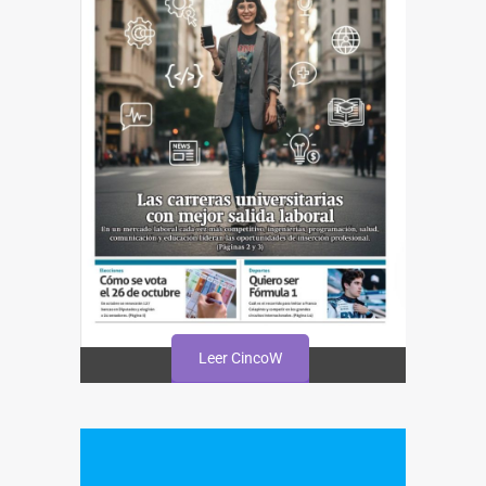
Leer CincoW