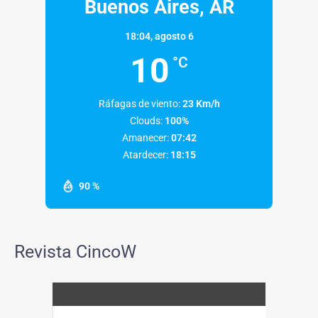
Buenos Aires, AR
18:04,
agosto 6
10
°C
Ráfagas de viento:
23 Km/h
Clouds:
100%
Amanecer:
07:42
Atardecer:
18:15
90 %
Revista CincoW