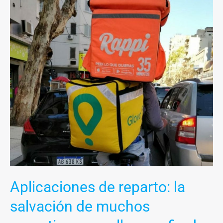
de
reparto:
la
salvación
de
muchos
argentinos
para
llegar
a
fin
de
mes
Aplicaciones de reparto: la
salvación de muchos