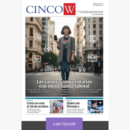
Leer CincoW