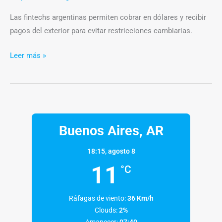
Las fintechs argentinas permiten cobrar en dólares y recibir
pagos del exterior para evitar restricciones cambiarias.
Leer más »
Buenos Aires, AR
18:15,
agosto 8
11
°C
Ráfagas de viento:
36 Km/h
Clouds:
2%
Amanecer:
07:40