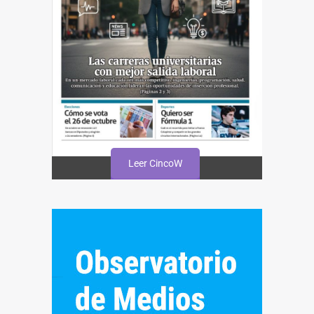
Leer CincoW