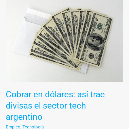
en
dólares:
así
trae
divisas
el
sector
tech
argentino
Cobrar en dólares: así trae
divisas el sector tech
argentino
Empleo
,
Tecnología