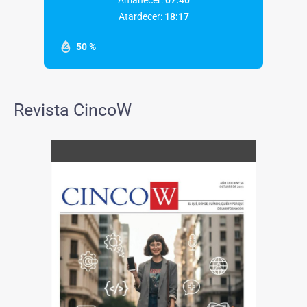
Atardecer:
18:17
50 %
Revista CincoW