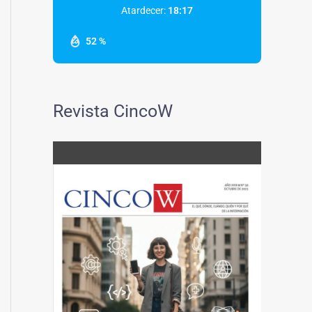
Atardecer:
18:17
52 %
Revista CincoW