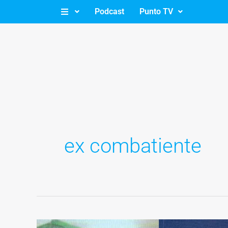
Ir
Podcast
Punto TV
al
contenido
ex combatiente
Malvinas