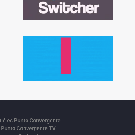
ué es Punto Convergente
Punto Convergente TV