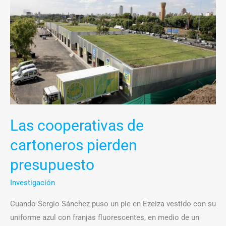
cooperativas
de
cartoneros
pierden
presupuesto
Las cooperativas de
cartoneros pierden
presupuesto
Investigación
Cuando Sergio Sánchez puso un pie en Ezeiza vestido con su
uniforme azul con franjas fluorescentes, en medio de un