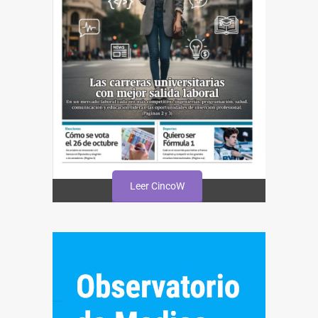
Leer CincoW