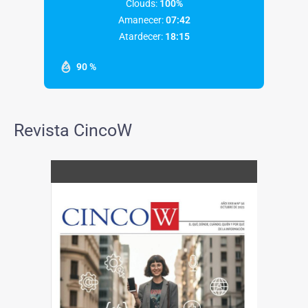
Clouds:
100%
Amanecer:
07:42
Atardecer:
18:15
90 %
Revista CincoW