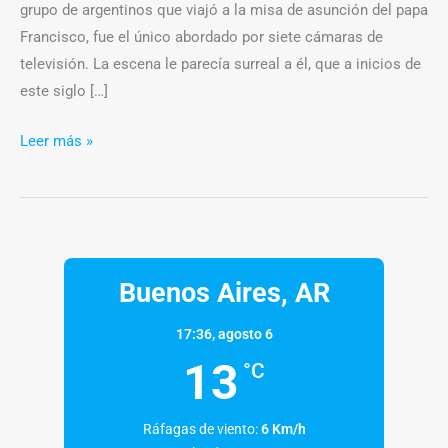
grupo de argentinos que viajó a la misa de asunción del papa
Francisco, fue el único abordado por siete cámaras de
televisión. La escena le parecía surreal a él, que a inicios de
este siglo […]
Leer más »
Buenos Aires, AR
17:36,
agosto 6
13
°C
Ráfagas de viento:
6 Km/h