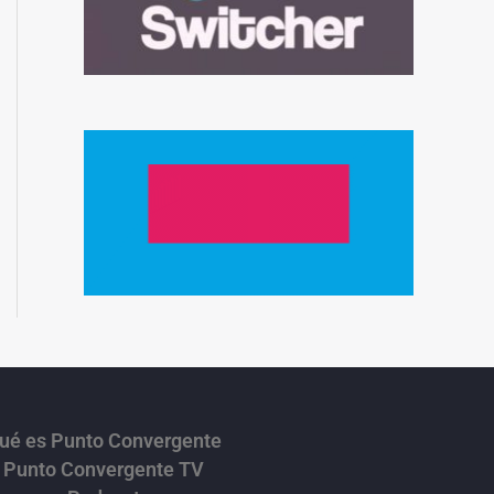
ué es Punto Convergente
Punto Convergente TV