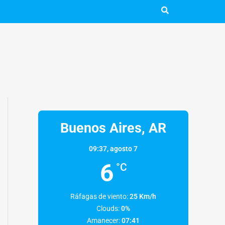
Buenos Aires, AR
09:37,
agosto 7
6
°C
Ráfagas de viento:
25 Km/h
Clouds:
0%
Amanecer:
07:41