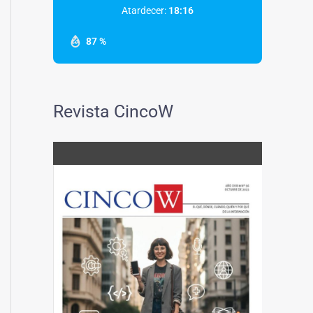
Atardecer:
18:16
87 %
Revista CincoW