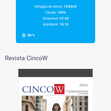
Ráfagas de viento:
13 Km/h
Clouds:
100%
Amanecer:
07:43
Atardecer:
18:15
88 %
Revista CincoW