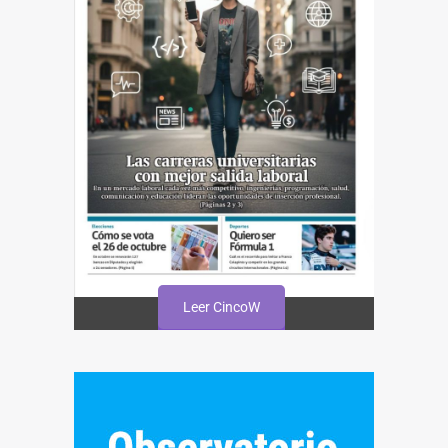
Leer CincoW