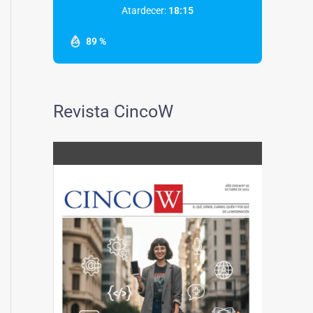
Atardecer:
18:15
89 %
Revista CincoW