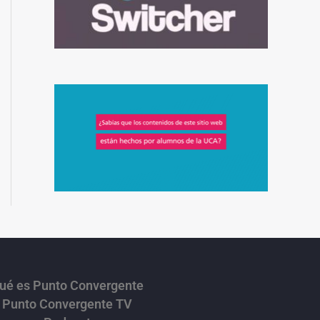
ué es Punto Convergente
Punto Convergente TV