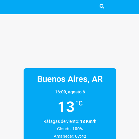
Buenos Aires, AR
16:09,
agosto 6
13
°C
Ráfagas de viento:
13 Km/h
Clouds:
100%
Amanecer:
07:42