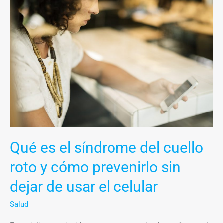
es
el
síndrome
del
cuello
roto
y
cómo
prevenirlo
sin
Qué es el síndrome del cuello
dejar
de
roto y cómo prevenirlo sin
usar
dejar de usar el celular
el
celular
Salud