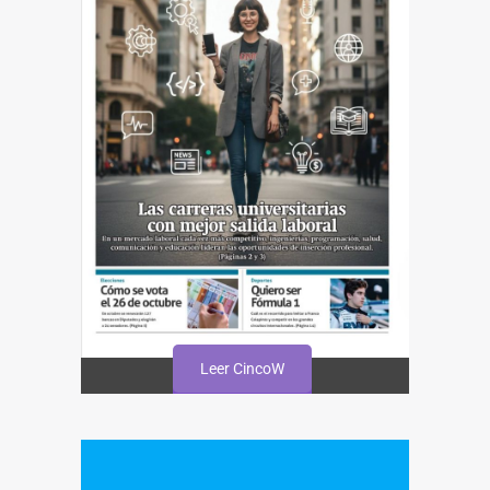
Leer CincoW