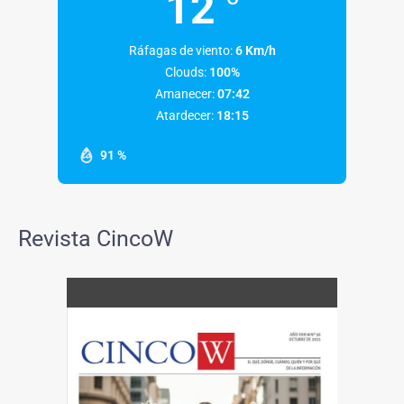
12
Ráfagas de viento:
6 Km/h
Clouds:
100%
Amanecer:
07:42
Atardecer:
18:15
91 %
Revista CincoW