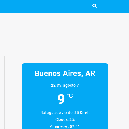
Buenos Aires, AR
22:35,
agosto 7
9
°C
Ráfagas de viento:
35 Km/h
Clouds:
2%
Amanecer:
07:41