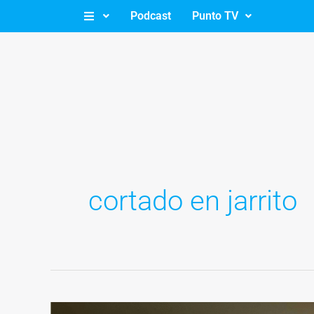
Ir
Podcast
Punto TV
al
contenido
cortado en jarrito
Los