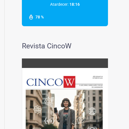
Atardecer:
18:16
78 %
Revista CincoW