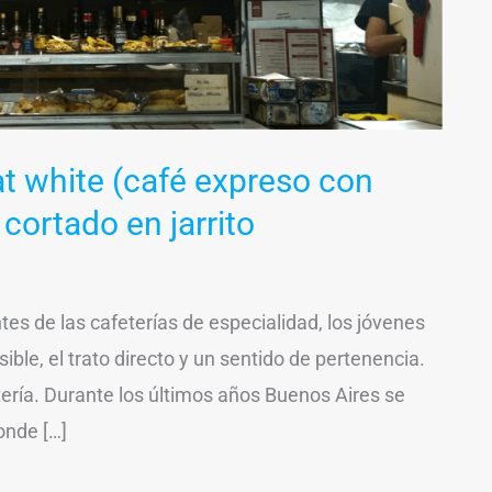
lat white (café expreso con
 cortado en jarrito
ntes de las cafeterías de especialidad, los jóvenes
ble, el trato directo y un sentido de pertenencia.
etería. Durante los últimos años Buenos Aires se
onde […]