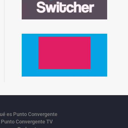
ué es Punto Convergente
Punto Convergente TV