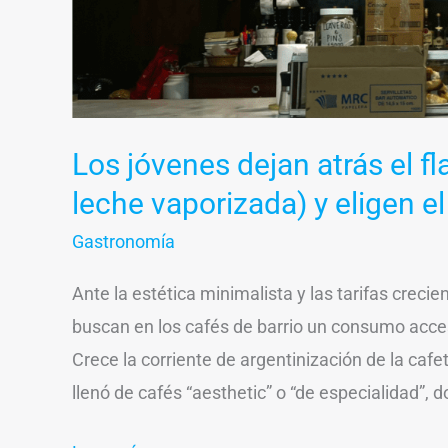
el
cortado
en
jarrito
Los jóvenes dejan atrás el f
leche vaporizada) y eligen el
Gastronomía
Ante la estética minimalista y las tarifas crecie
buscan en los cafés de barrio un consumo accesi
Crece la corriente de argentinización de la caf
llenó de cafés “aesthetic” o “de especialidad”, d