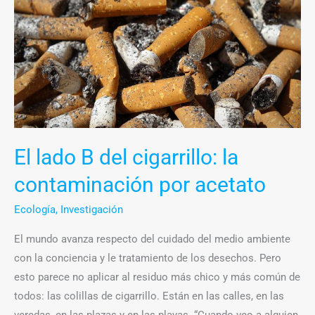
lado
B
del
cigarrillo:
la
contaminación
por
acetato
El lado B del cigarrillo: la
contaminación por acetato
Ecología
,
Investigación
El mundo avanza respecto del cuidado del medio ambiente
con la conciencia y le tratamiento de los desechos. Pero
esto parece no aplicar al residuo más chico y más común de
todos: las colillas de cigarrillo. Están en las calles, en las