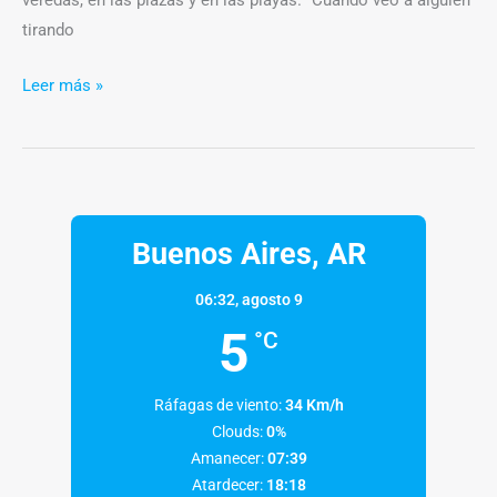
veredas, en las plazas y en las playas. “Cuando veo a alguien
tirando
Leer más »
Buenos Aires, AR
06:32,
agosto 9
5
°C
Ráfagas de viento:
34 Km/h
Clouds:
0%
Amanecer:
07:39
Atardecer:
18:18