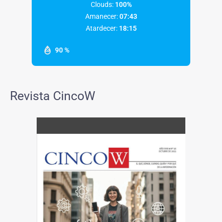
Clouds:
100%
Amanecer:
07:43
Atardecer:
18:15
90 %
Revista CincoW