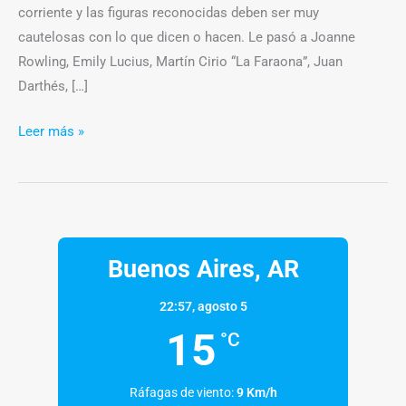
corriente y las figuras reconocidas deben ser muy
cautelosas con lo que dicen o hacen. Le pasó a Joanne
Rowling, Emily Lucius, Martín Cirio “La Faraona”, Juan
Darthés, […]
Leer más »
Buenos Aires, AR
22:57,
agosto 5
15
°C
Ráfagas de viento:
9 Km/h