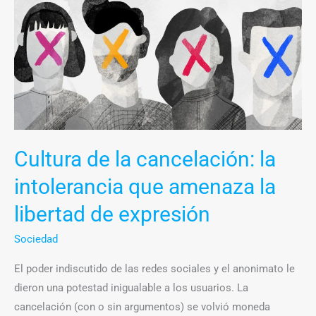
de
la
cancelación:
la
intolerancia
que
amenaza
la
Cultura de la cancelación: la
libertad
intolerancia que amenaza la
de
expresión
libertad de expresión
Sociedad
El poder indiscutido de las redes sociales y el anonimato le
dieron una potestad inigualable a los usuarios. La
cancelación (con o sin argumentos) se volvió moneda