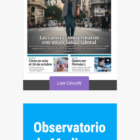
Leer CincoW