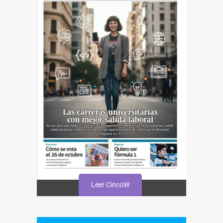
Leer CincoW