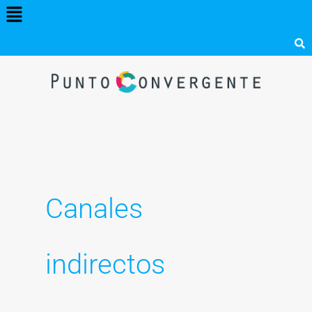
Menú
Ir
al
contenido
Canales
indirectos