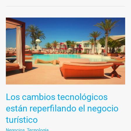
Los
cambios
tecnológicos
están
reperfilando
el
negocio
turístico
Los cambios tecnológicos
están reperfilando el negocio
turístico
Negocios
,
Tecnología