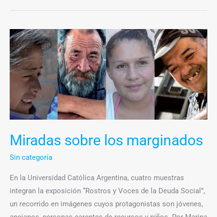
Miradas
sobre
los
marginados
Miradas sobre los marginados
Sin categoría
En la Universidad Católica Argentina, cuatro muestras
integran la exposición “Rostros y Voces de la Deuda Social”,
un recorrido en imágenes cuyos protagonistas son jóvenes,
ancianos, personas carentes de recursos y niños. Por Marina