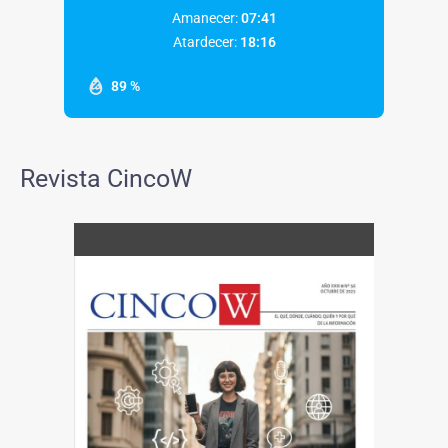
Amanecer:
07:41
Atardecer:
18:16
89 %
Revista CincoW