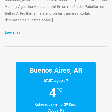
Vanni y Agustina Alessandroni En un rincón del Pabellón de
Bellas Artes llaman la atención las cámaras Kodak
descartables puestas sobre […]
Leer más »
Buenos Aires, AR
07:57,
agosto 7
4
°C
Ráfagas de viento:
29 Km/h
Clouds:
0%