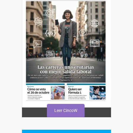
Leer CincoW