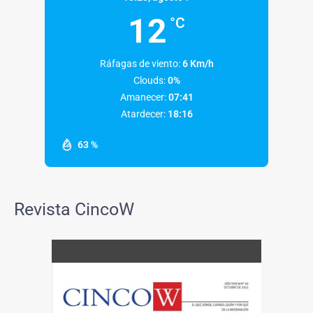
12
°C
Ráfagas de viento:
6 Km/h
Clouds:
0%
Amanecer:
07:41
Atardecer:
18:16
63 %
Revista CincoW