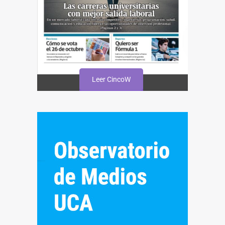
Leer CincoW