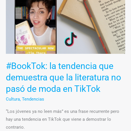
la
tendencia
que
demuestra
que
la
literatura
no
#BookTok: la tendencia que
pasó
demuestra que la literatura no
de
moda
pasó de moda en TikTok
en
Cultura
,
Tendencias
TikTok
“Los jóvenes ya no leen más” es una frase recurrente pero
hay una tendencia en TikTok que viene a demostrar lo
contrario.