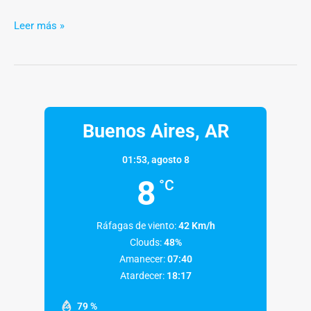
Leer más »
Buenos Aires, AR
01:53,
agosto 8
8
°C
Ráfagas de viento:
42 Km/h
Clouds:
48%
Amanecer:
07:40
Atardecer:
18:17
79 %