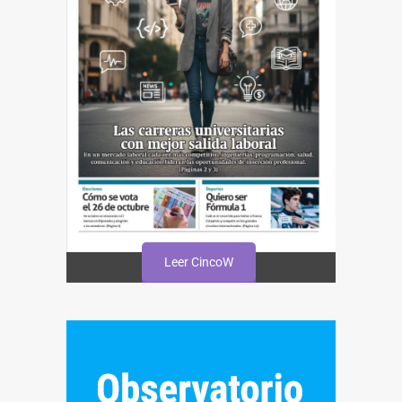
Leer CincoW