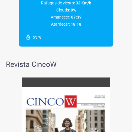
Ráfagas de viento:
33 Km/h
Clouds:
0%
Amanecer:
07:39
Atardecer:
18:18
55 %
Revista CincoW