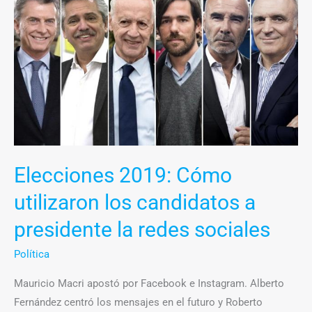
2019:
Cómo
utilizaron
los
candidatos
a
presidente
la
redes
Elecciones 2019: Cómo
sociales
utilizaron los candidatos a
presidente la redes sociales
Política
Mauricio Macri apostó por Facebook e Instagram. Alberto
Fernández centró los mensajes en el futuro y Roberto