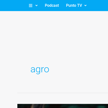
Ir
Podcast
Punto TV
al
contenido
agro
El