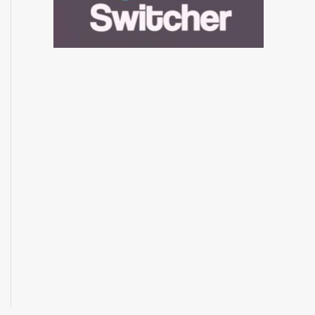
ué es Punto Convergente
Punto Convergente TV