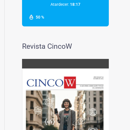
Atardecer:
18:17
50 %
Revista CincoW