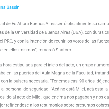
ina Bassini
ipal de Es Ahora Buenos Aires cerró oficialmente su cam
s de la Universidad de Buenos Aires (UBA), con duras crí
l PRO, y con la intención de reunir los votos de las fuerz
e en ellos mismos”, remarcó Santoro.
a hora estipulada para el inicio del acto, un grupo nume
a en las puertas del Aula Magna de la Facultad, tratand
 con la pulsera necesaria. “Tenemos casi 90 años, déjeno
al personal de seguridad. “Acá no está Milei, acá esta la 
s ido al acto de Milei, que encima nos pagaban y nos d
r refiriéndose a los testimonios sobre presuntos cobros p