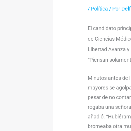
/
Política
/ Por
Delf
El candidato princ
de Ciencias Médica
Libertad Avanza y e
“Piensan solament
Minutos antes de l
mayores se agolpab
pesar de no contar
rogaba una señora 
añadió. “Hubiéramo
bromeaba otra muje