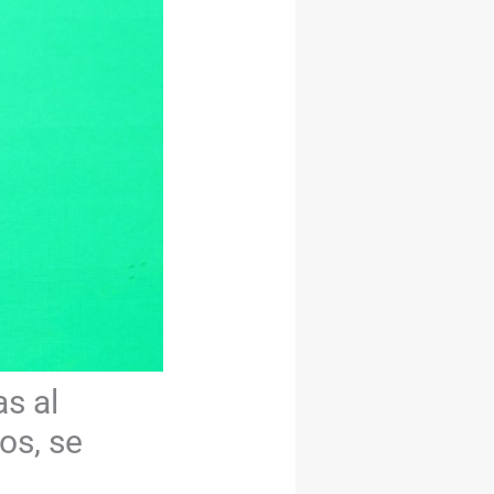
s al
los, se