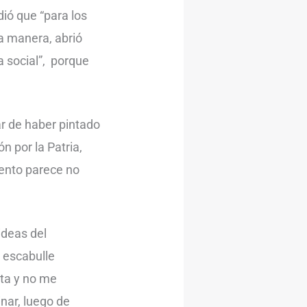
ió que “para los
a manera, abrió
ia social”, porque
ar de haber pintado
n por la Patria,
vento parece no
ideas del
 escabulle
sta y no me
ar, luego de