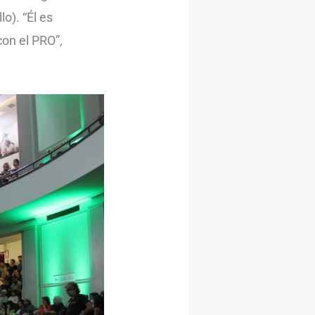
o). “Él es
con el PRO”,