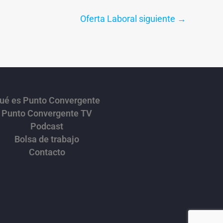
Oferta Laboral siguiente
→
ué es Punto Convergente
Punto Convergente TV
Podcast
Bolsa de trabajo
Contacto