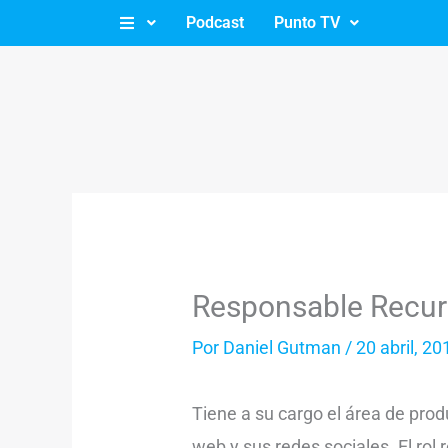
Ir
Podcast
Punto TV
al
contenido
Responsable Recurs
Por
Daniel Gutman
/
20 abril, 20
Tiene a su cargo el área de prod
web y sus redes sociales. El rol