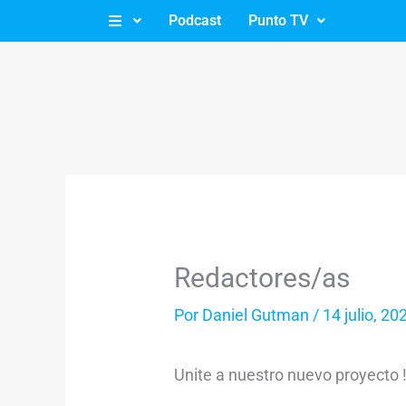
Ir
Podcast
Punto TV
al
contenido
Redactores/as
Por
Daniel Gutman
/
14 julio, 20
Unite a nuestro nuevo proyecto 