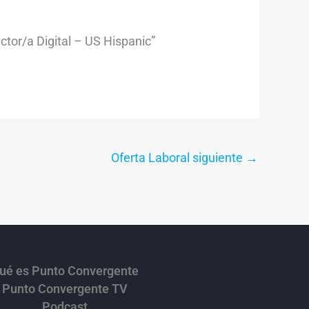
ctor/a Digital – US Hispanic”
Oferta Laboral siguiente
→
ué es Punto Convergente
Punto Convergente TV
Podcast