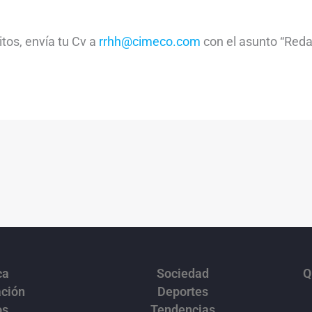
itos, envía tu Cv a
rrhh@cimeco.com
con el asunto “Reda
ca
Sociedad
Q
ación
Deportes
os
Tendencias