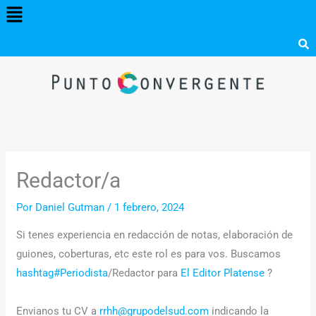
Menú
Ir
al
contenido
Redactor/a
Por
Daniel Gutman
/
1 febrero, 2024
Si tenes experiencia en redacción de notas, elaboración de
guiones, coberturas, etc este rol es para vos. Buscamos
hashtag#Periodista
/Redactor para
El Editor Platense
?
Envianos tu CV a
rrhh@grupodelsud.com
indicando la