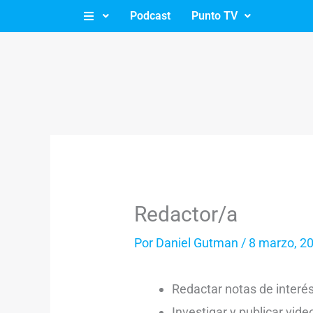
Ir
Podcast
Punto TV
al
contenido
Redactor/a
Por
Daniel Gutman
/
8 marzo, 2
Redactar notas de interé
Investigar y publicar vide