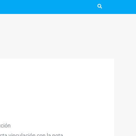
cción
cta vinculación con la nota